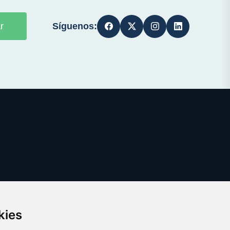
Síguenos:
r
kies