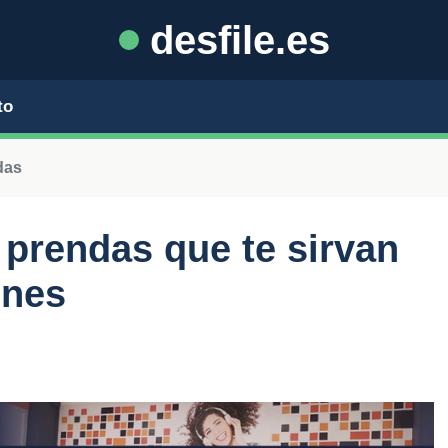
desfile.es
to
das
 prendas que te sirvan
ones