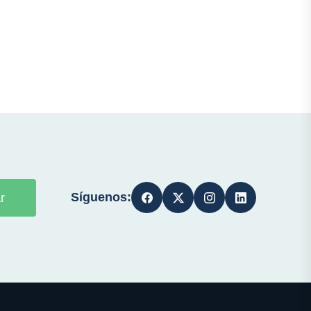
Síguenos:
r